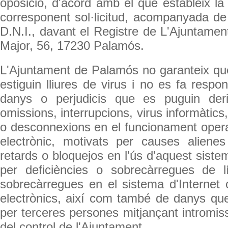
oposició, d'acord amb el que estableix la
corresponent sol·licitud, acompanyada de 
D.N.I., davant el Registre de L'Ajuntamen
Major, 56, 17230 Palamós.
L'Ajuntament de Palamós no garanteix que 
estiguin lliures de virus i no es fa respo
danys o perjudicis que es puguin deriva
omissions, interrupcions, virus informàtics
o desconnexions en el funcionament opera
electrònic, motivats per causes alienes
retards o bloquejos en l'ús d'aquest siste
per deficiències o sobrecàrregues de lí
sobrecàrregues en el sistema d'Internet 
electrònics, així com també de danys qu
per terceres persones mitjançant intromissi
del control de l'Ajuntament.