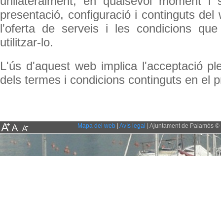
unilateralment, en qualsevol moment i s
presentació, configuració i continguts de
l'oferta de serveis i les condicions qu
utilitzar-lo.
L'ús d'aquest web implica l'acceptació pl
dels termes i condicions continguts en el p
Mapa del web
|
Avís legal
| Ajuntament de Palamós © 2