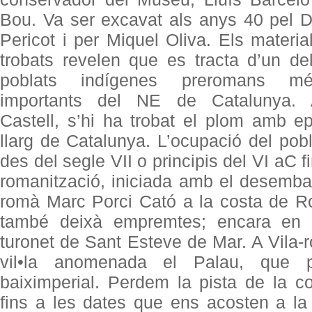
Bou. Va ser excavat als anys 40 pel D
Pericot i per Miquel Oliva. Els materia
trobats revelen que es tracta d’un de
poblats indígenes preromans m
importants del NE de Catalunya.
Castell, s’hi ha trobat el plom amb ep
llarg de Catalunya. L’ocupació del pob
des del segle VII o principis del VI aC f
romanització, iniciada amb el desemb
romà Marc Porci Cató a la costa de R
també deixà empremtes; encara en r
turonet de Sant Esteve de Mar. A Vila-
vil•la anomenada el Palau, que p
baiximperial. Perdem la pista de la co
fins a les dates que ens acosten a la 