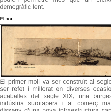
demogràfic lent.
El port
El primer moll va ser construït al segl
ser refet i millorat en diverses ocasi
acaballes del segle XIX, una burge
indústria surotapera i al comerç mar
disseny d’una nova infraestructura ca