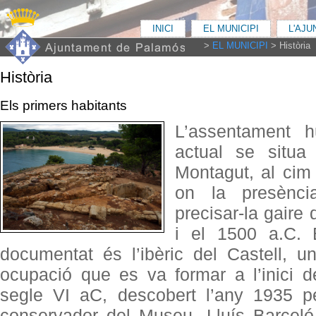
INICI
EL MUNICIPI
L'AJ
>
EL MUNICIPI
>
Història
Història
Els primers habitants
L’assentament 
actual se situ
Montagut, al cim
on la presènc
precisar-la gaire 
i el 1500 a.C. 
documentat és l’ibèric
del Castell, u
ocupació que es va formar a l’inici d
segle VI aC, descobert l’any 1935 p
conservador del Museu, Lluís Barceló