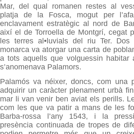
Mar, del qual romanen restes al vess
platja de la Fosca, mogut per l’af
enclavament estratègic al nord de Barc
així el de Torroella de Montgrí, cegat 
les terres al•luvials del riu Ter. Do
monarca va atorgar una carta de poblam
a tots aquells que volguessin habitar a
s’anomenava Palamors.
Palamós va néixer, doncs, com una pl
adquirir un caràcter plenament urbà fin
mar li van venir ben aviat els perills. L
com les que va patir a mans de les for
Barba-rossa l’any 1543, i la press
presència continuada de tropes de di
podien permetre més que un creix