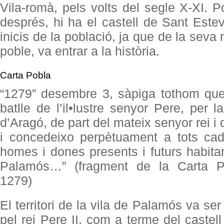
Vila-romà, pels volts del segle X-XI. 
després, hi ha el castell de Sant Estev
inicis de la població, ja que de la sev
poble, va entrar a la història.
Carta Pobla
“1279” desembre 3, sàpiga tothom que
batlle de l’il•lustre senyor Pere, per 
d’Aragó, de part del mateix senyor rei i
i concedeixo perpètuament a tots cad
homes i dones presents i futurs habitan
Palamós…” (fragment de la Carta 
1279)
El territori de la vila de Palamós va se
pel rei Pere II, com a terme del castel