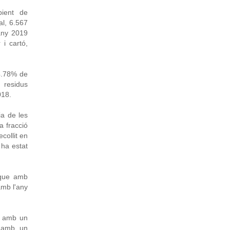
bient de
al, 6.567
’any 2019
 i cartó,
4.78% de
 residus
018.
ia de les
a fracció
collit en
 ha estat
, que amb
amb l'any
s amb un
a amb un