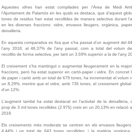
Aquestes xifres han estat compilades per l’Àrea de Medi Am
l’Ajuntament de Palamós en les quals es destaca, que d'aquest glob
tones de residus han estat recollides de manera selectiva durant l
en les diverses fraccions: vidre, envasos lleugers, orgànica, paper
deixalleria.
En aquesta comparativa es fixa que s’ha passat d’un augment del 4
l’any 2018, al 48,37% de l’any passat, com a total del volum de
recollits de forma selectiva, per tant un 3,59% superior a la de l'any 2
El creixement s’ha mantingut o augmentat lleugerament en la major
fraccions, però ha estat superior en cartó-paper i vidre. En concret l
de paper i cartó amb un total de 679 tones, ha incrementat el volum re
un 8,29%; mentre que el vidre, amb 735 tones, el creixement global
d'un 12%.
L'augment també ha estat destacat en l'activitat de la deixalleria
prop de 3 mil tones recollides (2.975) creix en un 20,13% en relació 
2018.
Els creixements més moderats se centren en els envasos lleuger
4,44% i un total de 643 tones recollides; i la matèria orgànic