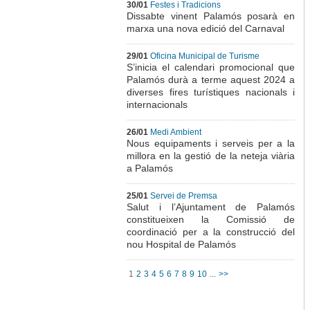
30/01
Festes i Tradicions
Dissabte vinent Palamós posarà en
marxa una nova edició del Carnaval
29/01
Oficina Municipal de Turisme
S’inicia el calendari promocional que
Palamós durà a terme aquest 2024 a
diverses fires turístiques nacionals i
internacionals
26/01
Medi Ambient
Nous equipaments i serveis per a la
millora en la gestió de la neteja viària
a Palamós
25/01
Servei de Premsa
Salut i l’Ajuntament de Palamós
constitueixen la Comissió de
coordinació per a la construcció del
nou Hospital de Palamós
1
2
3
4
5
6
7
8
9
10
...
>>