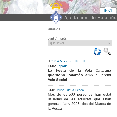
INICI
terme clau
punt d'interès
1
2
3
4
5
6
7
8
9
10
...
>>
01/02
Esports
La Festa de la Vela Catalana
guardona Palamós amb el premi
Vela Social
31/01
Museu de la Pesca
Més de 66.500 persones han estat
usuàries de les activitats que s’han
generat, l’any 2023, des del Museu de
la Pesca