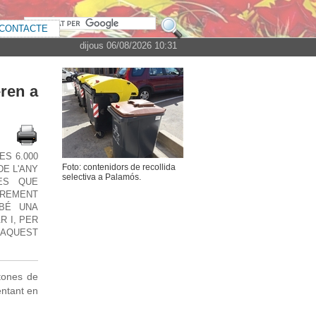
CONTACTE
dijous 06/08/2026 10:31
eren a
ES 6.000
Foto: contenidors de recollida
DE L'ANY
selectiva a Palamós.
ES QUE
REMENT
MBÉ UNA
R I, PER
 AQUEST
tones de
entant en