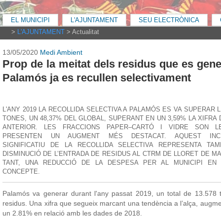
EL MUNICIPI
L'AJUNTAMENT
SEU ELECTRÒNICA
>
L'AJUNTAMENT
>
Actualitat
13/05/2020
Medi Ambient
Prop de la meitat dels residus que es gen
Palamós ja es recullen selectivament
L'ANY 2019 LA RECOLLIDA SELECTIVA A PALAMÓS ES VA SUPERAR L
TONES, UN 48,37% DEL GLOBAL, SUPERANT EN UN 3,59% LA XIFRA 
ANTERIOR. LES FRACCIONS PAPER–CARTÓ I VIDRE SON L
PRESENTEN UN AUGMENT MÉS DESTACAT. AQUEST INC
SIGNIFICATIU DE LA RECOLLIDA SELECTIVA REPRESENTA TA
DISMINUCIÓ DE L’ENTRADA DE RESIDUS AL CTRM DE LLORET DE MA
TANT, UNA REDUCCIÓ DE LA DESPESA PER AL MUNICIPI EN
CONCEPTE.
Palamós va generar durant l'any passat 2019, un total de 13.578 
residus. Una xifra que segueix marcant una tendència a l’alça, augm
un 2.81% en relació amb les dades de 2018.