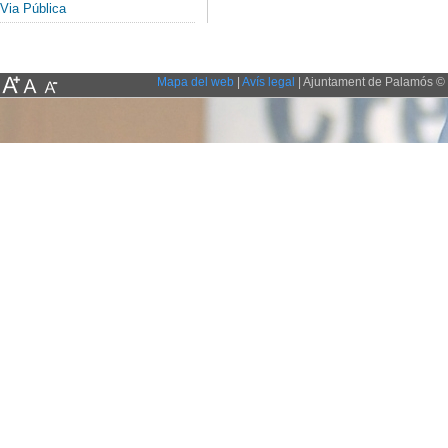
Via Pública
Mapa del web
|
Avís legal
| Ajuntament de Palamós © 2