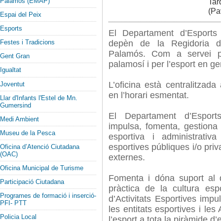
Palamós (EMAP)
Tar
(Pa
Espai del Peix
Esports
El Departament d’Esports
depèn de la Regidoria d’
Festes i Tradicions
Palamós. Com a servei púb
Gent Gran
palamosí i per l’esport en ge
Igualtat
L’oficina està centralitzada
Joventut
en l’horari esmentat.
Llar d'Infants l'Estel de Mn.
Gumersind
El Departament d’Esports
Medi Ambient
impulsa, fomenta, gestiona i
Museu de la Pesca
esportiva i administrativa
esportives públiques i/o pri
Oficina d’Atenció Ciutadana
(OAC)
externes.
Oficina Municipal de Turisme
Fomenta i dóna suport al 
Participació Ciutadana
pràctica de la cultura es
Programes de formació i inserció-
d’Activitats Esportives impu
PFI- PTT
les entitats esportives i le
Policia Local
l’esport a tota la piràmide d’