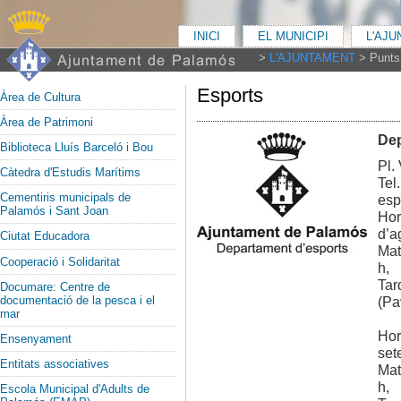
INICI
EL MUNICIPI
L'AJ
>
L'AJUNTAMENT
>
Punts 
Esports
Àrea de Cultura
Àrea de Patrimoni
Dep
Biblioteca Lluís Barceló i Bou
Pl.
Càtedra d'Estudis Marítims
Tel
Cementiris municipals de
esp
Palamós i Sant Joan
Hor
d’a
Ciutat Educadora
Mat
Cooperació i Solidaritat
h,
Tar
Documare: Centre de
documentació de la pesca i el
(Pa
mar
Hor
Ensenyament
set
Entitats associatives
Mat
h,
Escola Municipal d'Adults de