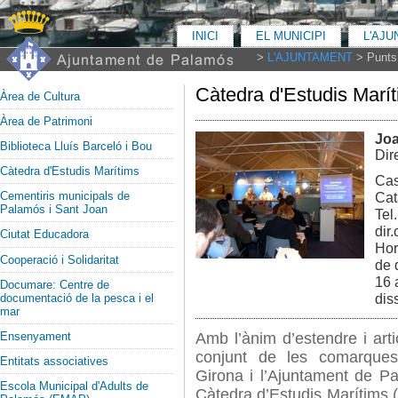
INICI
EL MUNICIPI
L'AJ
>
L'AJUNTAMENT
>
Punts 
Càtedra d'Estudis Marí
Àrea de Cultura
Àrea de Patrimoni
Joa
Biblioteca Lluís Barceló i Bou
Dir
Càtedra d'Estudis Marítims
Cas
Cementiris municipals de
Cat
Palamós i Sant Joan
Tel
dir
Ciutat Educadora
Hor
Cooperació i Solidaritat
de 
16 
Documare: Centre de
documentació de la pesca i el
dis
mar
Ensenyament
Amb l’ànim d’estendre i articu
conjunt de les comarques 
Entitats associatives
Girona i l’Ajuntament de P
Escola Municipal d'Adults de
Càtedra d’Estudis Marítims