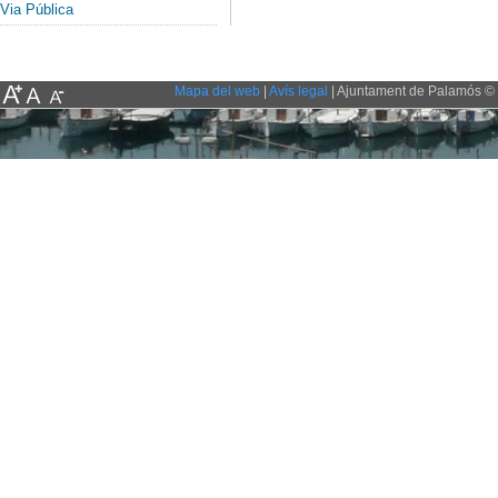
Via Pública
Mapa del web
|
Avís legal
| Ajuntament de Palamós © 2