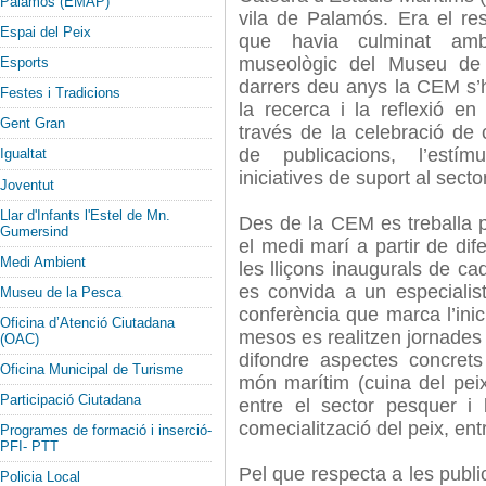
Palamós (EMAP)
vila de Palamós. Era el res
Espai del Peix
que havia culminat amb
museològic del Museu de 
Esports
darrers deu anys la CEM s’h
Festes i Tradicions
la recerca i la reflexió e
Gent Gran
través de la celebració de 
de publicacions, l’estímu
Igualtat
iniciatives de suport al secto
Joventut
Llar d'Infants l'Estel de Mn.
Des de la CEM es treballa 
Gumersind
el medi marí a partir de dif
Medi Ambient
les lliçons inaugurals de c
es convida a un especialist
Museu de la Pesca
conferència que marca l’inic
Oficina d’Atenció Ciutadana
mesos es realitzen jornades
(OAC)
difondre aspectes concret
Oficina Municipal de Turisme
món marítim (cuina del pei
Participació Ciutadana
entre el sector pesquer i 
comecialització del peix, entr
Programes de formació i inserció-
PFI- PTT
Pel que respecta a les publ
Policia Local