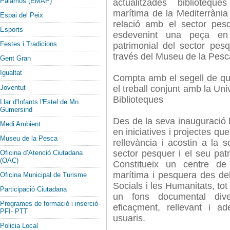
Palamós (EMAP)
actualitzades bibliotequ
marítima de la Mediterrània
Espai del Peix
relació amb el sector pesq
Esports
esdevenint una peça en e
Festes i Tradicions
patrimonial del sector pesq
través del Museu de la Pesc
Gent Gran
Igualtat
Compta amb el segell de qual
Joventut
el treball conjunt amb la Uni
Biblioteques
Llar d'Infants l'Estel de Mn.
Gumersind
Des de la seva inauguració 
Medi Ambient
en iniciatives i projectes qu
Museu de la Pesca
rellevància i acostin a la s
sector pesquer i el seu patri
Oficina d’Atenció Ciutadana
(OAC)
Constitueix un centre de
marítima i pesquera des del
Oficina Municipal de Turisme
Socials i les Humanitats, tot 
Participació Ciutadana
un fons documental diver
Programes de formació i inserció-
eficaçment, rellevant i a
PFI- PTT
usuaris.
Policia Local