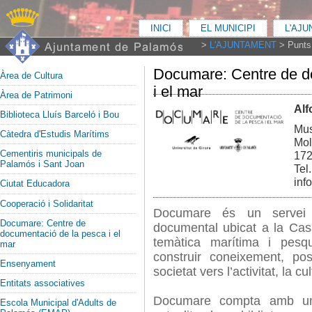
INICI
EL MUNICIPI
L'AJ
>
L'AJUNTAMENT
>
Punts 
Documare: Centre de d
Àrea de Cultura
i el mar
Àrea de Patrimoni
Alf
Biblioteca Lluís Barceló i Bou
Mus
Càtedra d'Estudis Marítims
Mol
Cementiris municipals de
172
Palamós i Sant Joan
Tel
inf
Ciutat Educadora
Cooperació i Solidaritat
Documare és un servei de
Documare: Centre de
documental ubicat a la Cas
documentació de la pesca i el
temàtica marítima i pesq
mar
construir coneixement, pos
Ensenyament
societat vers l’activitat, la c
Entitats associatives
Documare compta amb un
Escola Municipal d'Adults de