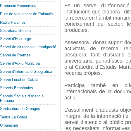
És un servei d’informació
Promoció Econòmica
institucions que elabora i di
Punt de voluntariat de Palamós
la recerca en l’àmbit marítim
Ràdio Palamós
coneixement del sector, le
productes.
Secretaria General
Servei d’Habitatge
Assessora i donar suport doc
Servei de ciutadania i immigració
activitats de recerca re
pesquera, tant d’usuaris ex
Servei de Premsa
universitaris, periodístics,
Servei d'Arxiu Municipal
o al Càtedra d’Estudis Marí
Servei d'Informació Geogràfica
recerca pròpies.
Servei Local de Català
Participa també en dif
Serveis Econòmics
internacionals de la docum
Serveis Socials d’Atenció
actiu.
Primària
Síndicatura de Greuges
L’assoliment d’aquests obje
integral de la informació i e
Teatre La Gorga
servei d’atenció al públic pr
Urbanisme
les necessitats informative