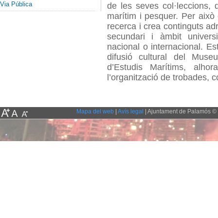
Via Pública
de les seves col·leccions, 
marítim i pesquer. Per això
recerca i crea continguts ad
secundari i àmbit universi
nacional o internacional. E
difusió cultural del Mus
d’Estudis Marítims, alho
l’organització de trobades, c
Mapa del web
|
Avís legal
| Ajuntament de Palamós © 2