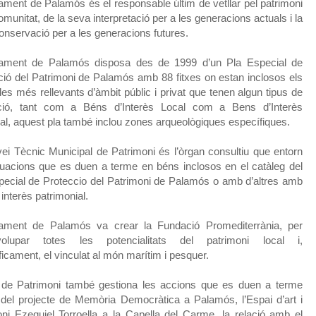
tament de Palamós és el responsable últim de vetllar pel patrimoni
omunitat, de la seva interpretació per a les generacions actuals i la
onservació per a les generacions futures.
tament de Palamós disposa des de 1999 d’un Pla Especial de
ció del Patrimoni de Palamós amb 88 fitxes on estan inclosos els
es més rellevants d’àmbit públic i privat que tenen algun tipus de
ció, tant com a Béns d’Interès Local com a Bens d’Interès
al, aquest pla també inclou zones arqueològiques específiques.
vei Tècnic Municipal de Patrimoni és l’òrgan consultiu que entorn
tuacions que es duen a terme en béns inclosos en el catàleg del
pecial de Proteccio del Patrimoni de Palamós o amb d’altres amb
 interès patrimonial.
tament de Palamós va crear la Fundació Promediterrània, per
volupar totes les potencialitats del patrimoni local i,
icament, el vinculat al món marítim i pesquer.
 de Patrimoni també gestiona les accions que es duen a terme
 del projecte de Memòria Democràtica a Palamós, l’Espai d’art i
oni Ezequiel Torroella a la Capella del Carme, la relació amb el