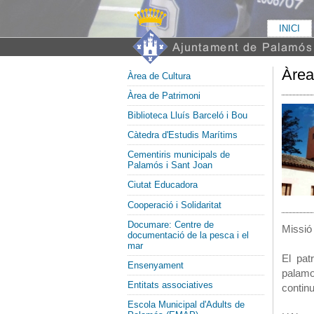
INICI
Àrea
Àrea de Cultura
Àrea de Patrimoni
Biblioteca Lluís Barceló i Bou
Càtedra d'Estudis Marítims
Cementiris municipals de
Palamós i Sant Joan
Ciutat Educadora
Cooperació i Solidaritat
Documare: Centre de
Missió
documentació de la pesca i el
mar
El pat
Ensenyament
palamo
Entitats associatives
continu
Escola Municipal d'Adults de