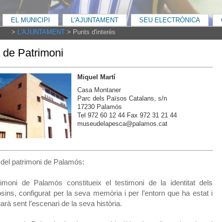
EL MUNICIPI
L'AJUNTAMENT
SEU ELECTRÒNICA
>
L'AJUNTAMENT
>
Punts d'interès
 de Patrimoni
Miquel Martí
Casa Montaner
Parc dels Països Catalans, s/n
17230 Palamós
Tel 972 60 12 44 Fax 972 31 21 44
museudelapesca@palamos.cat
 del patrimoni de Palamós:
rimoni de Palamós constitueix el testimoni de la identitat dels
sins, configurat per la seva memòria i per l’entorn que ha estat i
arà sent l’escenari de la seva història.