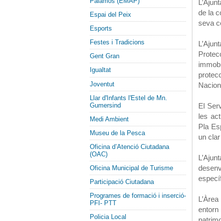
Palamós (EMAP)
L’Ajun
de la c
Espai del Peix
seva c
Esports
Festes i Tradicions
L’Ajun
Protec
Gent Gran
immobl
Igualtat
protec
Joventut
Nacion
Llar d'Infants l'Estel de Mn.
Gumersind
El Ser
les ac
Medi Ambient
Pla Es
Museu de la Pesca
un clar
Oficina d’Atenció Ciutadana
(OAC)
L’Ajun
desen
Oficina Municipal de Turisme
específ
Participació Ciutadana
Programes de formació i inserció-
L’Àrea
PFI- PTT
entorn
Policia Local
patrim